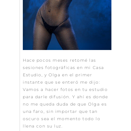
Hace pocos meses retomé las
sesiones fotográficas en mi Casa
Estudio, y Olga en el primer
instante que se enteró me dijo:
Vamos a hacer fotos en tu estudio
para darle difusión. Y ahí es donde
no me queda duda de que Olga es
una faro, sin importar que tan
oscuro sea el momento todo lo
llena con su luz.