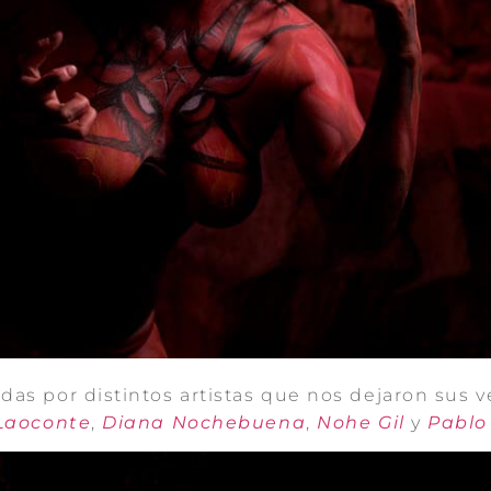
das por distintos artistas que nos dejaron sus v
Laoconte
,
Diana Nochebuena
,
Nohe Gil
y
Pablo