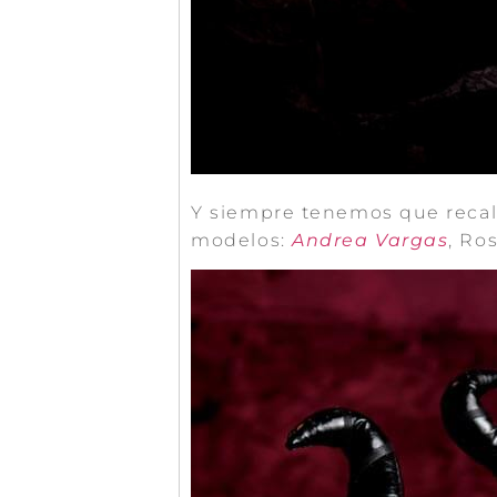
Y siempre tenemos que recal
modelos:
Andrea Vargas
, Ro