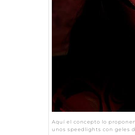
Aquí el concepto lo proponen 
unos speedlights con geles d