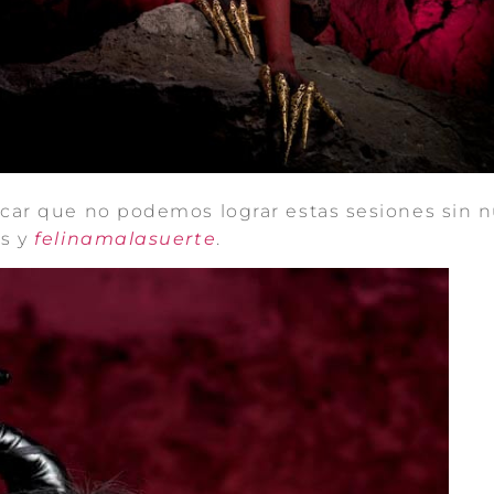
car que no podemos lograr estas sesiones sin n
ss y
felinamalasuerte
.