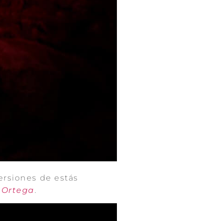
ersiones de estás
 Ortega
.