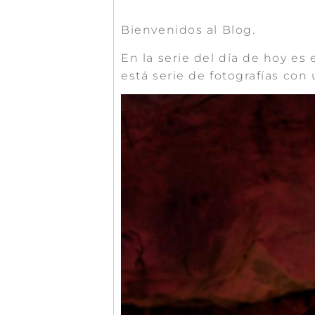
Bienvenidos al Blog.
En la serie del día de hoy e
está serie de fotografías con