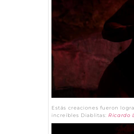
Estás creaciones fueron logra
increíbles Diablitas:
Ricardo 