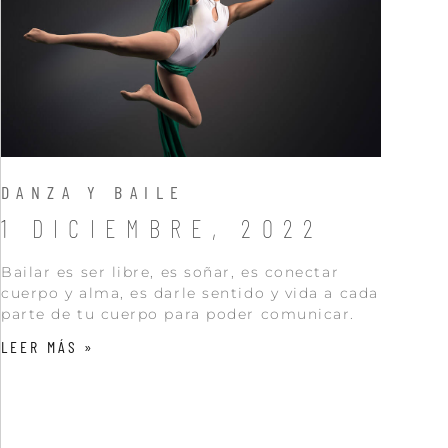
DANZA Y BAILE
1 DICIEMBRE, 2022
Bailar es ser libre, es soñar, es conectar
cuerpo y alma, es darle sentido y vida a cada
parte de tu cuerpo para poder comunicar.
LEER MÁS »