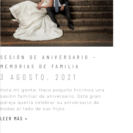
SESIÓN DE ANIVERSARIO –
MEMORIAS DE FAMILIA
3 AGOSTO, 2021
Hola mi gente. Hace poquito hicimos una
sesión familiar de aniversario. Está gran
pareja quería celebrar su aniversario de
bodas al lado de sus hijos
LEER MÁS »