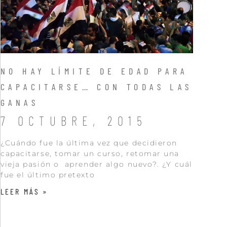
NO HAY LÍMITE DE EDAD PARA
CAPACITARSE… CON TODAS LAS
GANAS
7 OCTUBRE, 2015
¿Cuándo fue la última vez que decidieron
capacitarse, tomar un curso, retomar una
vieja pasión o aprender algo nuevo?. ¿Y cuál
fue el último pretexto
LEER MÁS »