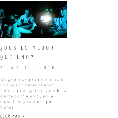
¿DOS ES MEJOR
QUE UNO?
21 JULIO, 2016
Un gran compromiso, esto es
lo que adquieres cuando
tomas un proyecto, cuando la
gente confía en ti, en la
capacitad y talento que
tienes
LEER MÁS »