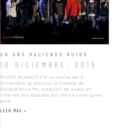
UN AÑO HACIENDO RUIDO
10 DICIEMBRE, 2015
RUIDO BLANCO FM La noche del 9
Diciembre se efectuó la Posada de
RuidoBlanco.fm, estación de audio en
internet encabezada por Olivia Luna quien
está
LEER MÁS »