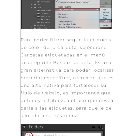
Para poder filtrar según la etiqueta
de color de la carpeta, seleccione
Carpetas etiquetadas en el menú
desplegable Buscar carpeta. Es una
gran alternativa para poder localizar
material específico, recuerde que es
una alternativa para fortalecer su
flujo de trabajo, es importante que
defina y establezca el uso que desea
darle a las etiquetas, para que le de
sentido a su búsqueda.