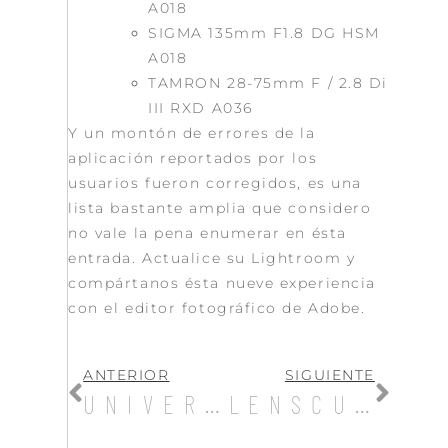
A018
SIGMA 135mm F1.8 DG HSM
A018
TAMRON 28-75mm F / 2.8 Di
III RXD A036
Y un montón de errores de la
aplicación reportados por los
usuarios fueron corregidos, es una
lista bastante amplia que considero
no vale la pena enumerar en ésta
entrada. Actualice su Lightroom y
compártanos ésta nueve experiencia
con el editor fotográfico de Adobe.
ANTERIOR
SIGUIENTE
UNIVERSO MACRO
LENSCULTURE ANUNCIÓ A LOS GANADORAS DEL CONCURSO STREET PHOTOGRAPHY AWARDS 2018.