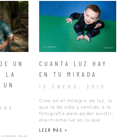
DE UN
CUANTA LUZ HAY
N LA
EN TU MIRADA
 UN
13 ENERO, 2015
Creo en el milagro de luz, la
que le da vida y sentido a la
BRE,
fotografía para poder existir,
esa misma luz es la que
LEER MÁS »
urales que