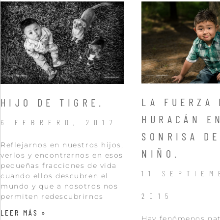
LA FUERZA 
HIJO DE TIGRE.
HURACÁN E
6 FEBRERO, 2017
SONRISA DE
Reflejarnos en nuestros hijos,
NIÑO.
verlos y encontrarnos en esos
pequeñas fracciones de vida
11 SEPTIEM
cuando ellos descubren el
mundo y que a nosotros nos
2015
permiten redescubrirnos
LEER MÁS »
Hay fenómenos nat