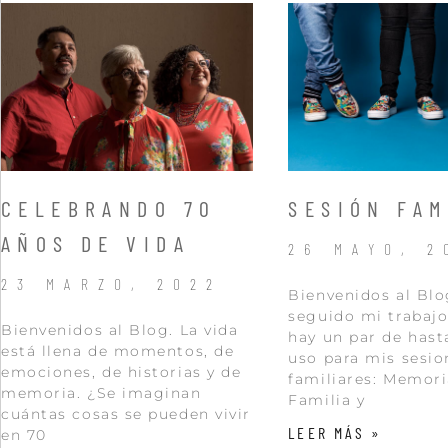
CELEBRANDO 70
SESIÓN FAM
AÑOS DE VIDA
26 MAYO, 2
23 MARZO, 2022
Bienvenidos al Blo
seguido mi trabaj
Bienvenidos al Blog. La vida
hay un par de has
está llena de momentos, de
uso para mis sesio
emociones, de historias y de
familiares: Memori
memoria. ¿Se imaginan
Familia y
cuántas cosas se pueden vivir
LEER MÁS »
en 70