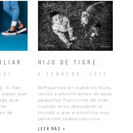
ILIAR
HIJO DE TIGRE.
021
6 FEBRERO, 2017
g. Si han
Reflejarnos en nuestros hijos,
o saben que
verlos y encontrarnos en esos
tags que
pequeñas fracciones de vida
nes
cuando ellos descubren el
as de
mundo y que a nosotros nos
permiten redescubrirnos
LEER MÁS »