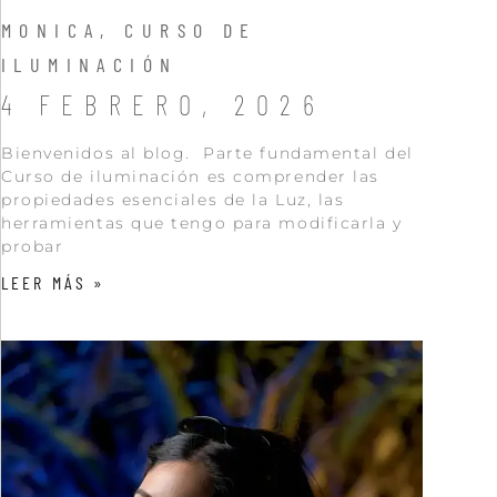
MONICA, CURSO DE
ILUMINACIÓN
4 FEBRERO, 2026
Bienvenidos al blog. Parte fundamental del
Curso de iluminación es comprender las
propiedades esenciales de la Luz, las
herramientas que tengo para modificarla y
probar
LEER MÁS »