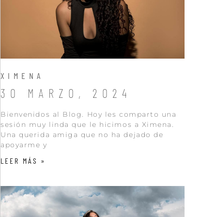
XIMENA
30 MARZO, 2024
Bienvenidos al Blog. Hoy les comparto una
sesión muy linda que le hicimos a Ximena.
Una querida amiga que no ha dejado de
apoyarme y
LEER MÁS »