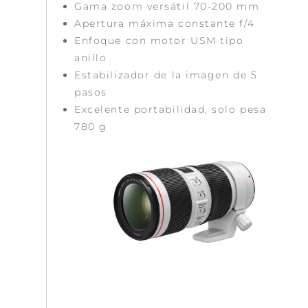
Gama zoom versátil 70-200 mm
Apertura máxima constante f/4
Enfoque con motor USM tipo
anillo
Estabilizador de la imagen de 5
pasos
Excelente portabilidad, solo pesa
780 g