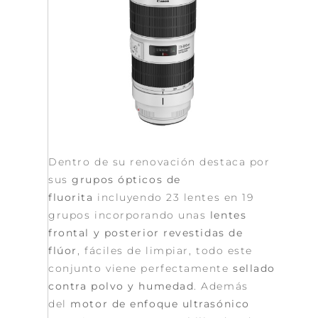
Dentro de su renovación destaca por
sus
grupos ópticos de
fluorita
incluyendo 23 lentes en 19
grupos incorporando unas
lentes
frontal y posterior revestidas de
flúor
, fáciles de limpiar, todo este
conjunto viene perfectamente
sellado
contra polvo y humedad
. Además
del
motor de enfoque ultrasónico