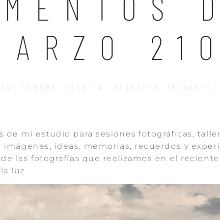
MENTOS 
MARZO 21
IÓN
,
CURSOS
,
FASHION
,
RETRATOS
,
SESIONES
de mi estudio para sesiones fotográficas, taller
r imágenes, ideas, memorias, recuerdos y experi
e las fotografías que realizamos en el reciente 
a luz.