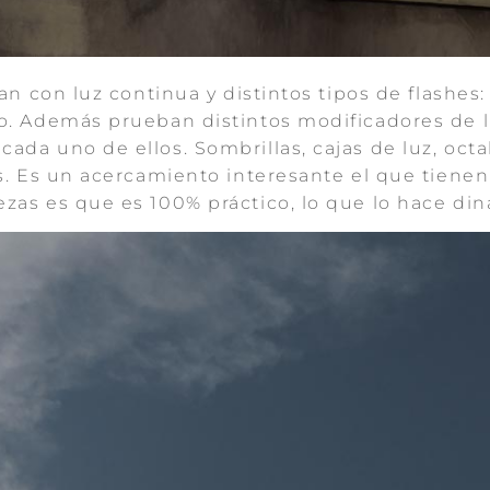
jan con luz continua y distintos tipos de flashes
io. Además prueban distintos modificadores de l
ada uno de ellos. Sombrillas, cajas de luz, oct
s. Es un acercamiento interesante el que tienen 
zas es que es 100% práctico, lo que lo hace diná