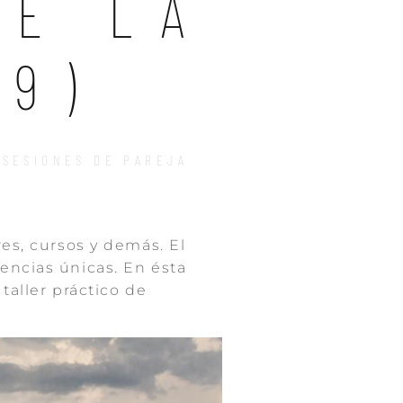
DE LA
09)
,
SESIONES DE PAREJA
es, cursos y demás. El
encias únicas. En ésta
taller práctico de