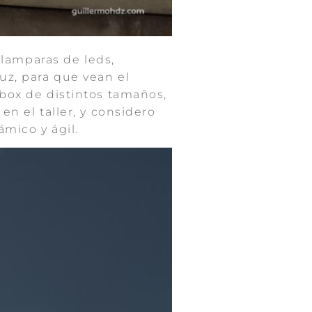
: lamparas de leds,
uz, para que vean el
abox de distintos tamaños,
en el taller, y considero
mico y ágil.