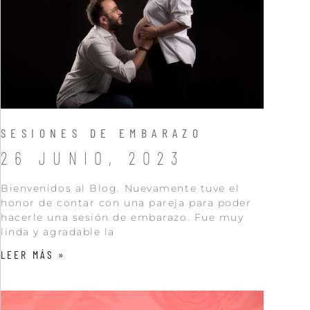
SESIONES DE EMBARAZO
26 JUNIO, 2023
Bienvenidos al Blog. Nuevamente tuve el
honor de contar con una pareja para poder
hacerle una sesión de embarazo. Fue muy
linda y agradable la
LEER MÁS »