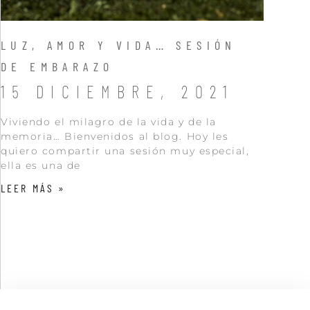
LUZ, AMOR Y VIDA… SESIÓN
DE EMBARAZO
15 DICIEMBRE, 2021
Viviendo el milagro de la vida y de la
memoria… Bienvenidos al blog. Hoy les
quiero compartir una sesión muy especial,
ella es una de
LEER MÁS »